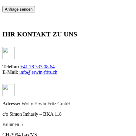
IHR KONTAKT ZU UNS
Telefon:
+41 78 333 08 64
E-Mail:
info@erwin-fritz.ch
Adresse:
Wolly Erwin Fritz GmbH
c/o Simon Imhasly – BKA 118
Brunnen 51
CH-3994 Lax/VS