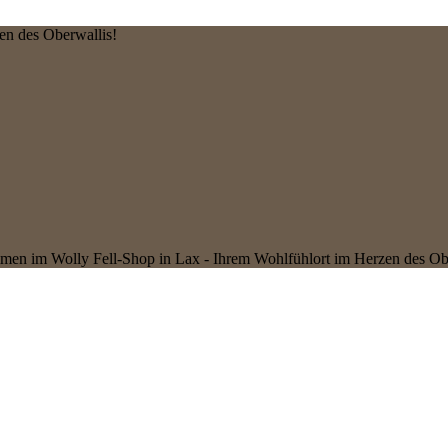
en des Oberwallis!
en im Wolly Fell-Shop in Lax - Ihrem Wohlfühlort im Herzen des Ob