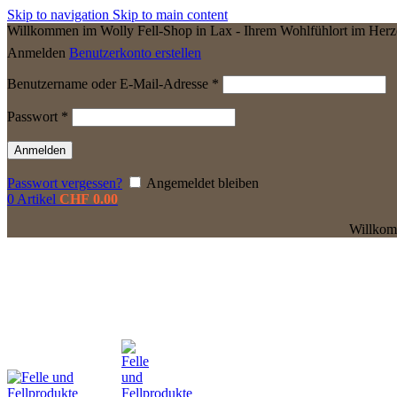
Skip to navigation
Skip to main content
Willkommen im Wolly Fell-Shop in Lax - Ihrem Wohlfühlort im Herz
Anmelden
Benutzerkonto erstellen
Erforderlich
Benutzername oder E-Mail-Adresse
*
Erforderlich
Passwort
*
Anmelden
Passwort vergessen?
Angemeldet bleiben
0
Artikel
CHF
0.00
Willkomm