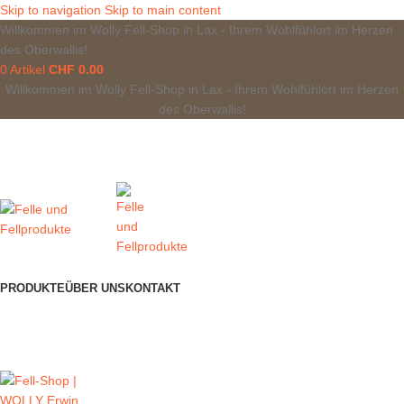
Skip to navigation
Skip to main content
Willkommen im Wolly Fell-Shop in Lax - Ihrem Wohlfühlort im Herzen
des Oberwallis!
0
Artikel
CHF
0.00
Willkommen im Wolly Fell-Shop in Lax - Ihrem Wohlfühlort im Herzen
des Oberwallis!
PRODUKTE
ÜBER UNS
KONTAKT