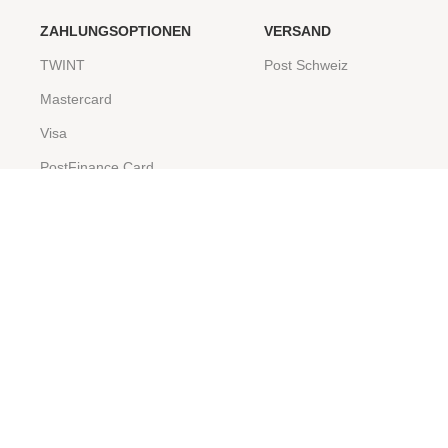
ZAHLUNGSOPTIONEN
VERSAND
TWINT
Post Schweiz
Mastercard
Visa
PostFinance Card
PayPal
Rechnung
Samsung Pay
©2026 WOLLY Erwin Fritz GmbH
Shop
Filter
Wunschliste
0
Artikel
Warenkorb
Mein Konto