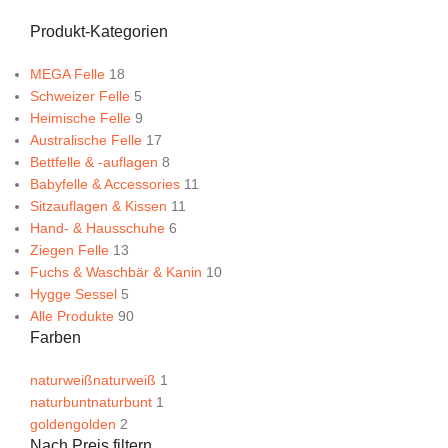
Produkt-Kategorien
MEGA Felle
18
Schweizer Felle
5
Heimische Felle
9
Australische Felle
17
Bettfelle & -auflagen
8
Babyfelle & Accessories
11
Sitzauflagen & Kissen
11
Hand- & Hausschuhe
6
Ziegen Felle
13
Fuchs & Waschbär & Kanin
10
Hygge Sessel
5
Alle Produkte
90
Farben
naturweiß
naturweiß
1
naturbunt
naturbunt
1
golden
golden
2
Nach Preis filtern