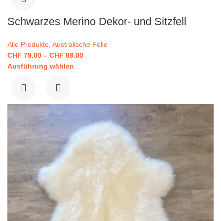
Schwarzes Merino Dekor- und Sitzfell
Alle Produkte
,
Australische Felle
CHF
79.00
–
CHF
89.00
Ausführung wählen