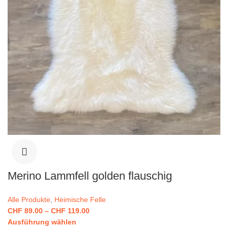
Merino Lammfell golden flauschig
Alle Produkte
,
Heimische Felle
CHF
89.00
–
CHF
119.00
Ausführung wählen