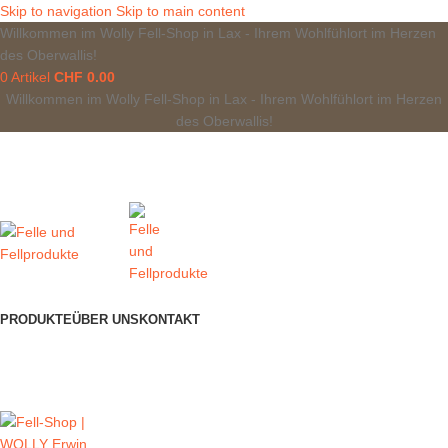
Skip to navigation
Skip to main content
Willkommen im Wolly Fell-Shop in Lax - Ihrem Wohlfühlort im Herzen
des Oberwallis!
0
Artikel
CHF
0.00
Willkommen im Wolly Fell-Shop in Lax - Ihrem Wohlfühlort im Herzen
des Oberwallis!
PRODUKTE
ÜBER UNS
KONTAKT