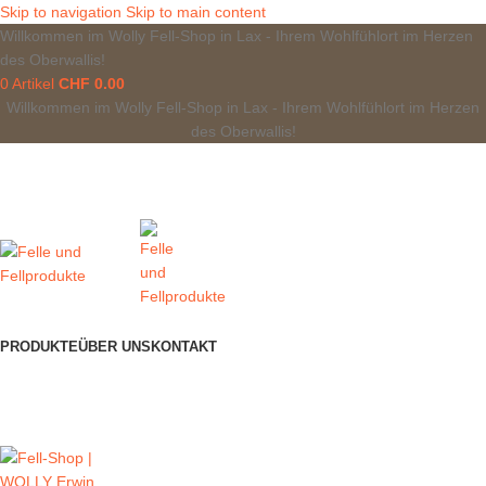
Skip to navigation
Skip to main content
Willkommen im Wolly Fell-Shop in Lax - Ihrem Wohlfühlort im Herzen
des Oberwallis!
0
Artikel
CHF
0.00
Willkommen im Wolly Fell-Shop in Lax - Ihrem Wohlfühlort im Herzen
des Oberwallis!
PRODUKTE
ÜBER UNS
KONTAKT