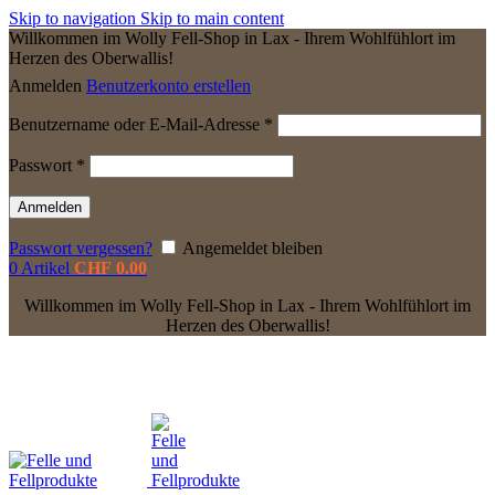
Skip to navigation
Skip to main content
Willkommen im Wolly Fell-Shop in Lax - Ihrem Wohlfühlort im
Herzen des Oberwallis!
Anmelden
Benutzerkonto erstellen
Erforderlich
Benutzername oder E-Mail-Adresse
*
Erforderlich
Passwort
*
Anmelden
Passwort vergessen?
Angemeldet bleiben
0
Artikel
CHF
0.00
Willkommen im Wolly Fell-Shop in Lax - Ihrem Wohlfühlort im
Herzen des Oberwallis!