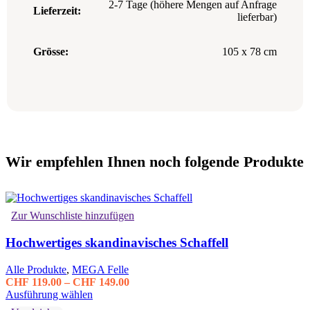
2-7 Tage (höhere Mengen auf Anfrage
Lieferzeit:
lieferbar)
Grösse:
105 x 78 cm
Wir empfehlen Ihnen noch folgende Produkte
Zur Wunschliste hinzufügen
Hochwertiges skandinavisches Schaffell
Alle Produkte
,
MEGA Felle
Preisspanne:
CHF
119.00
–
CHF
149.00
Dieses
CHF 119.00
Ausführung wählen
Produkt
bis