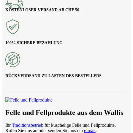
Optionen
können
KOSTENLOSER VERSAND AB CHF 50
auf
der
Produktseite
gewählt
werden
100% SICHERE BEZAHLUNG
RÜCKVERDSAND ZU LASTEN DES BESTELLERS
Felle und Fellprodukte aus dem Wallis
Ihr
Traditionsbetrieb
für kuschelige Felle und Fellprodukte.
Rufen Sie uns an oder senden Sie uns ein
e-mail
.