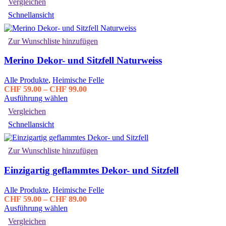
Vergleichen
weist
CHF 149.00
Schnellansicht
mehrere
Varianten
auf.
Zur Wunschliste hinzufügen
Die
Optionen
Merino Dekor- und Sitzfell Naturweiss
können
auf
der
Alle Produkte
,
Heimische Felle
Produktseite
Preisspanne:
CHF
59.00
–
CHF
99.00
gewählt
Dieses
CHF 59.00
Ausführung wählen
werden
Produkt
bis
Vergleichen
weist
CHF 99.00
Schnellansicht
mehrere
Varianten
auf.
Zur Wunschliste hinzufügen
Die
Optionen
Einzigartig geflammtes Dekor- und Sitzfell
können
auf
der
Alle Produkte
,
Heimische Felle
Produktseite
Preisspanne:
CHF
59.00
–
CHF
89.00
gewählt
Dieses
CHF 59.00
Ausführung wählen
werden
Produkt
bis
Vergleichen
weist
CHF 89.00