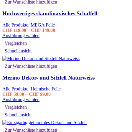
Zur Wunschliste hinzufügen
Hochwertiges skandinavisches Schaffell
Alle Produkte
,
MEGA Felle
Preisspanne:
CHF
119.00
–
CHF
149.00
Dieses
CHF 119.00
Ausführung wählen
Produkt
bis
Vergleichen
weist
CHF 149.00
Schnellansicht
mehrere
Varianten
auf.
Zur Wunschliste hinzufügen
Die
Optionen
Merino Dekor- und Sitzfell Naturweiss
können
auf
der
Alle Produkte
,
Heimische Felle
Produktseite
Preisspanne:
CHF
59.00
–
CHF
99.00
gewählt
Dieses
CHF 59.00
Ausführung wählen
werden
Produkt
bis
Vergleichen
weist
CHF 99.00
Schnellansicht
mehrere
Varianten
auf.
Zur Wunschliste hinzufügen
Die