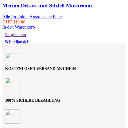
Optionen
Merino Dekor- und Sitzfell Mushroom
können
auf
der
Alle Produkte
,
Australische Felle
Produktseite
CHF
119.00
gewählt
In den Warenkorb
werden
Vergleichen
Schnellansicht
KOSTENLOSER VERSAND AB CHF 50
100% SICHERE BEZAHLUNG