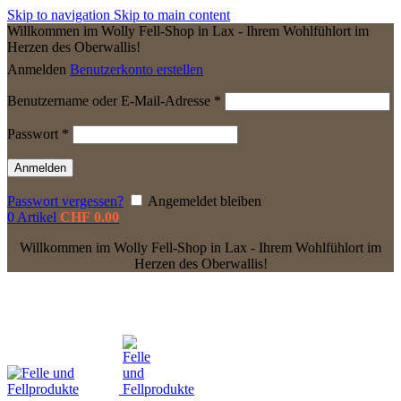
Skip to navigation
Skip to main content
Willkommen im Wolly Fell-Shop in Lax - Ihrem Wohlfühlort im
Herzen des Oberwallis!
Anmelden
Benutzerkonto erstellen
Erforderlich
Benutzername oder E-Mail-Adresse
*
Erforderlich
Passwort
*
Anmelden
Passwort vergessen?
Angemeldet bleiben
0
Artikel
CHF
0.00
Willkommen im Wolly Fell-Shop in Lax - Ihrem Wohlfühlort im
Herzen des Oberwallis!