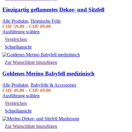
Optionen
Einzigartig geflammtes Dekor- und Sitzfell
können
auf
der
Alle Produkte
,
Heimische Felle
Produktseite
Preisspanne:
CHF
59.00
–
CHF
89.00
gewählt
Dieses
CHF 59.00
Ausführung wählen
werden
Produkt
bis
Vergleichen
weist
CHF 89.00
Schnellansicht
mehrere
Varianten
auf.
Zur Wunschliste hinzufügen
Die
Optionen
Goldenes Merino Babyfell medizinisch
können
auf
der
Alle Produkte
,
Babyfelle & Accessories
Produktseite
Preisspanne:
CHF
49.00
–
CHF
69.00
gewählt
Dieses
CHF 49.00
Ausführung wählen
werden
Produkt
bis
Vergleichen
weist
CHF 69.00
Schnellansicht
mehrere
Varianten
auf.
Zur Wunschliste hinzufügen
Die