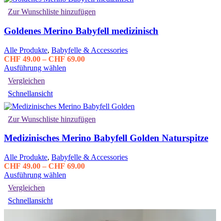
auf.
Zur Wunschliste hinzufügen
Die
Optionen
Goldenes Merino Babyfell medizinisch
können
auf
der
Alle Produkte
,
Babyfelle & Accessories
Produktseite
Preisspanne:
CHF
49.00
–
CHF
69.00
gewählt
Dieses
CHF 49.00
Ausführung wählen
werden
Produkt
bis
Vergleichen
weist
CHF 69.00
Schnellansicht
mehrere
Varianten
auf.
Zur Wunschliste hinzufügen
Die
Optionen
Medizinisches Merino Babyfell Golden Naturspitze
können
auf
der
Alle Produkte
,
Babyfelle & Accessories
Produktseite
Preisspanne:
CHF
49.00
–
CHF
69.00
gewählt
Dieses
CHF 49.00
Ausführung wählen
werden
Produkt
bis
Vergleichen
weist
CHF 69.00
Schnellansicht
mehrere
Varianten
auf.