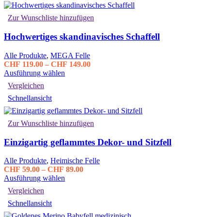
Zur Wunschliste hinzufügen
Hochwertiges skandinavisches Schaffell
Alle Produkte
,
MEGA Felle
Preisspanne:
CHF
119.00
–
CHF
149.00
Dieses
CHF 119.00
Ausführung wählen
Produkt
bis
Vergleichen
weist
CHF 149.00
Schnellansicht
mehrere
Varianten
auf.
Zur Wunschliste hinzufügen
Die
Optionen
Einzigartig geflammtes Dekor- und Sitzfell
können
auf
der
Alle Produkte
,
Heimische Felle
Produktseite
Preisspanne:
CHF
59.00
–
CHF
89.00
gewählt
Dieses
CHF 59.00
Ausführung wählen
werden
Produkt
bis
Vergleichen
weist
CHF 89.00
Schnellansicht
mehrere
Varianten