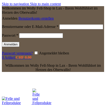
Skip to navigation
Skip to main content
Willkommen im Wolly Fell-Shop in Lax - Ihrem Wohlfühlort im
Herzen des Oberwallis!
Anmelden
Benutzerkonto erstellen
Erforderlich
Benutzername oder E-Mail-Adresse
*
Erforderlich
Passwort
*
Anmelden
Passwort vergessen?
Angemeldet bleiben
0
Artikel
CHF
0.00
Willkommen im Wolly Fell-Shop in Lax - Ihrem Wohlfühlort im
Herzen des Oberwallis!