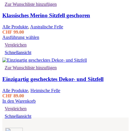
Zur Wunschliste hinzufügen
Die
Optionen
Klassisches Merino Sitzfell geschoren
können
auf
der
Alle Produkte
,
Australische Felle
Produktseite
CHF
99.00
gewählt
Dieses
Ausführung wählen
werden
Produkt
Vergleichen
weist
Schnellansicht
mehrere
Varianten
auf.
Zur Wunschliste hinzufügen
Die
Optionen
Einzigartig geschecktes Dekor- und Sitzfell
können
auf
der
Alle Produkte
,
Heimische Felle
Produktseite
CHF
89.00
gewählt
In den Warenkorb
werden
Vergleichen
Schnellansicht