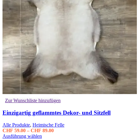
Zur Wunschliste hinzufügen
Einzigartig geflammtes Dekor- und Sitzfell
Alle Produkte
,
Heimische Felle
Preisspanne:
CHF
59.00
–
CHF
89.00
Dieses
CHF 59.00
Ausführung wählen