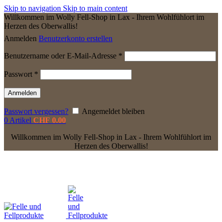
Skip to navigation
Skip to main content
Willkommen im Wolly Fell-Shop in Lax - Ihrem Wohlfühlort im
Herzen des Oberwallis!
Anmelden
Benutzerkonto erstellen
Erforderlich
Benutzername oder E-Mail-Adresse
*
Erforderlich
Passwort
*
Anmelden
Passwort vergessen?
Angemeldet bleiben
0
Artikel
CHF
0.00
Willkommen im Wolly Fell-Shop in Lax - Ihrem Wohlfühlort im
Herzen des Oberwallis!