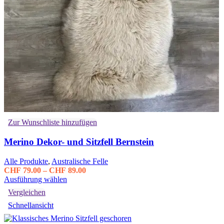
Zur Wunschliste hinzufügen
Merino Dekor- und Sitzfell Bernstein
Alle Produkte
,
Australische Felle
Preisspanne:
CHF
79.00
–
CHF
89.00
Dieses
CHF 79.00
Ausführung wählen
Produkt
bis
Vergleichen
weist
CHF 89.00
Schnellansicht
mehrere
Varianten
auf.