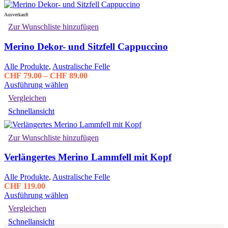
Varianten
auf.
Ausverkauft
Die
Zur Wunschliste hinzufügen
Optionen
können
Merino Dekor- und Sitzfell Cappuccino
auf
der
Produktseite
Alle Produkte
,
Australische Felle
gewählt
Preisspanne:
CHF
79.00
–
CHF
89.00
werden
Dieses
CHF 79.00
Ausführung wählen
Produkt
bis
Vergleichen
weist
CHF 89.00
Schnellansicht
mehrere
Varianten
auf.
Zur Wunschliste hinzufügen
Die
Optionen
Verlängertes Merino Lammfell mit Kopf
können
auf
der
Alle Produkte
,
Australische Felle
Produktseite
CHF
119.00
gewählt
Dieses
Ausführung wählen
werden
Produkt
Vergleichen
weist
Schnellansicht
mehrere