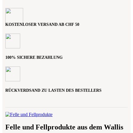
Varianten
auf.
Die
Optionen
können
KOSTENLOSER VERSAND AB CHF 50
auf
der
Produktseite
gewählt
werden
100% SICHERE BEZAHLUNG
RÜCKVERDSAND ZU LASTEN DES BESTELLERS
Felle und Fellprodukte aus dem Wallis