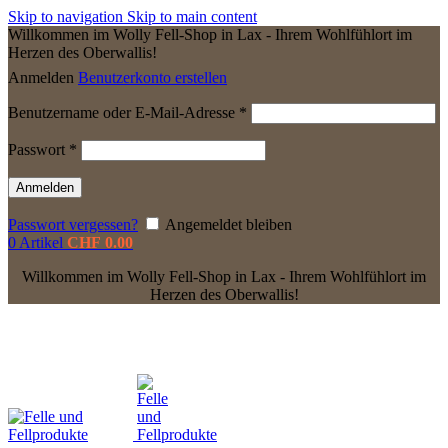
Skip to navigation
Skip to main content
Willkommen im Wolly Fell-Shop in Lax - Ihrem Wohlfühlort im
Herzen des Oberwallis!
Anmelden
Benutzerkonto erstellen
Erforderlich
Benutzername oder E-Mail-Adresse
*
Erforderlich
Passwort
*
Anmelden
Passwort vergessen?
Angemeldet bleiben
0
Artikel
CHF
0.00
Willkommen im Wolly Fell-Shop in Lax - Ihrem Wohlfühlort im
Herzen des Oberwallis!